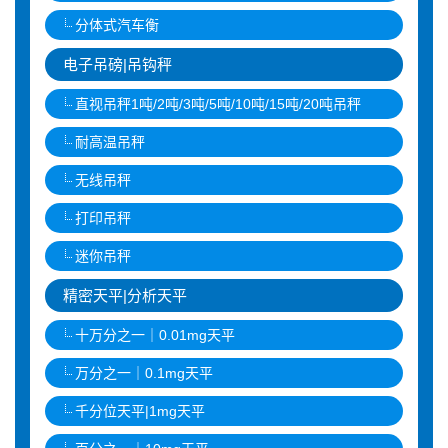
分体式汽车衡
电子吊磅|吊钩秤
直视吊秤1吨/2吨/3吨/5吨/10吨/15吨/20吨吊秤
耐高温吊秤
无线吊秤
打印吊秤
迷你吊秤
精密天平|分析天平
十万分之一｜0.01mg天平
万分之一｜0.1mg天平
千分位天平|1mg天平