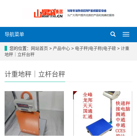
导航菜单
导
航
菜
您的位置：
网站首页
>
产品中心
>
电子秤|电子称|电子磅
>
计重
单
地秤｜立杆台秤
计重地秤｜立杆台秤