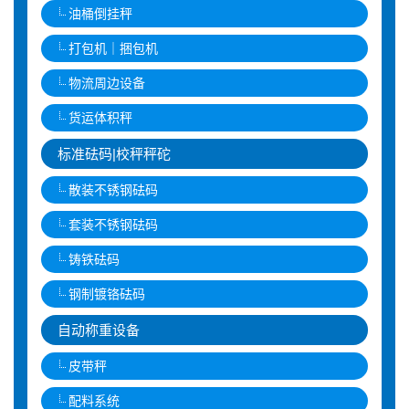
油桶倒挂秤
打包机｜捆包机
物流周边设备
货运体积秤
标准砝码|校秤秤砣
散装不锈钢砝码
套装不锈钢砝码
铸铁砝码
钢制镀铬砝码
自动称重设备
皮带秤
配料系统