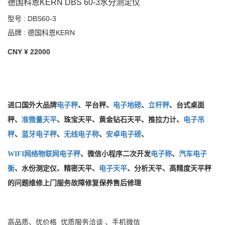
德国科恩KERN DBS 60-3水分测定仪
型号 : DBS60-3
品牌 : 德国科恩KERN
CNY ¥
22000
进口国外大品牌
电子秤
、平台秤、
电子
地磅
、
立杆秤
、台式桌面
秤、
准
微量天平
、珠宝天平、黄金钻石天平
、推拉力计、
电子
吊
秤
、
蓝牙
电子秤
、
无线
电子称
、
安卓
电子磅
、
WIFI网络物联网
电子秤
、微信小程序二次开发
电子称
、
汽车电子
衡
、水份测定仪、精密天平、
电子天平
、分析天平、
高精度天平秤
的问题维修上门服务故障修复保养售后修理
高品质、优价格 优质服务
洽谈
、手机微信