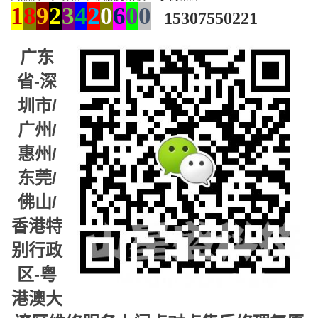
1
8
9
2
3
4
2
0
6
0
0
15307550221
广东
省-深
圳市/
广州/
惠州/
东莞/
佛山/
香港特
别行政
区-粤
港澳大